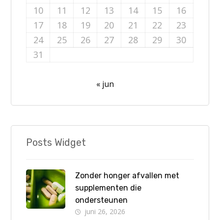
10
11
12
13
14
15
16
17
18
19
20
21
22
23
24
25
26
27
28
29
30
31
« jun
Posts Widget
Zonder honger afvallen met
supplementen die
ondersteunen
juni 26, 2026