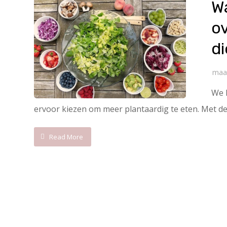
Wa
o
di
maa
We 
ervoor kiezen om meer plantaardig te eten. Met de v
Read More