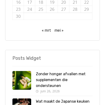
16
17
18
19
20
21
22
23
24
25
26
27
28
29
30
« mrt
mei »
Posts Widget
Zonder honger afvallen met
supplementen die
ondersteunen
juni 26, 2026
Wat maakt de Japanse keuken