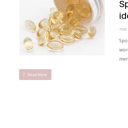
S
id
mei
Spo
word
men
Read More