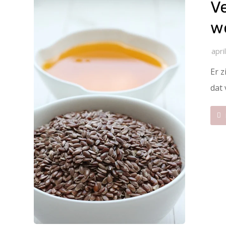
Ve
we
apri
Er z
dat 