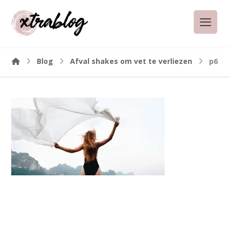
Blog
Afval shakes om vet te verliezen
p6