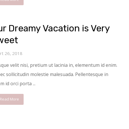
r Dreamy Vacation is Very
weet
rt 26, 2018
que velit nisi, pretium ut lacinia in, elementum id enim.
c sollicitudin molestie malesuada. Pellentesque in
m id orci porta ...
Read More