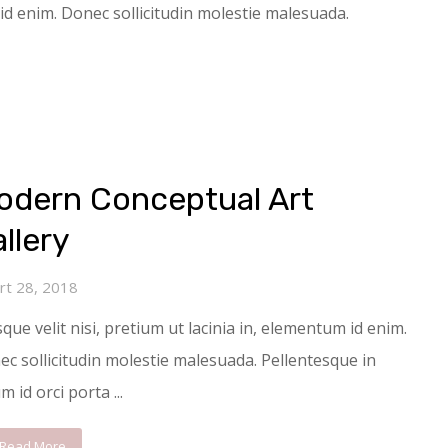
 id enim. Donec sollicitudin molestie malesuada.
odern Conceptual Art
llery
rt 28, 2018
que velit nisi, pretium ut lacinia in, elementum id enim.
c sollicitudin molestie malesuada. Pellentesque in
m id orci porta ...
Read More