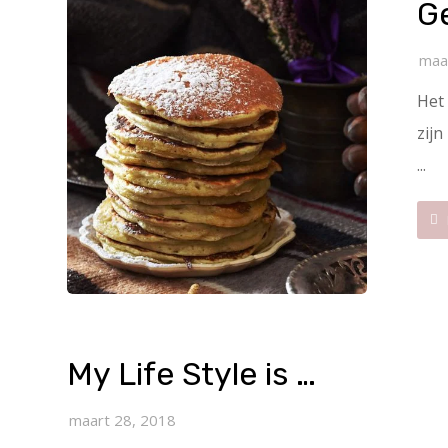
G
maa
Het
zijn
...
My Life Style is …
maart 28, 2018