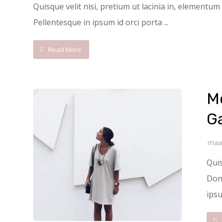
Quisque velit nisi, pretium ut lacinia in, elementum
Pellentesque in ipsum id orci porta ...
Read More
M
Ga
maa
Quis
Done
ipsu