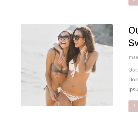
Ou
S
maa
Quis
Done
ipsu