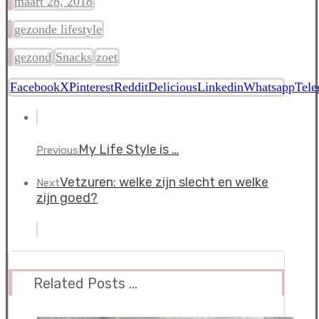
maart 28, 2018
gezonde lifestyle
gezond
Snacks
zoet
Facebook
X
Pinterest
Reddit
Delicious
Linkedin
Whatsapp
Tele
My Life Style is …
Previous
Vetzuren: welke zijn slecht en welke
Next
zijn goed?
Related Posts ...