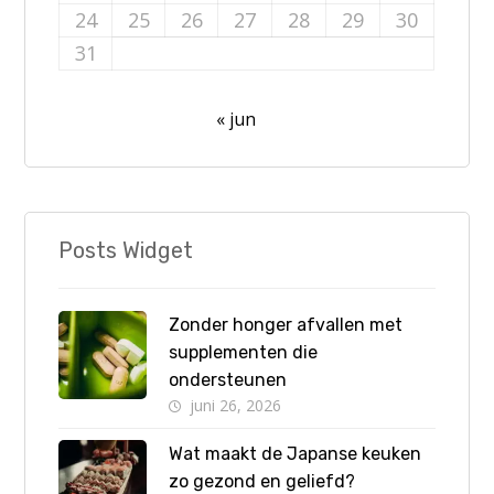
24
25
26
27
28
29
30
31
« jun
Posts Widget
Zonder honger afvallen met
supplementen die
ondersteunen
juni 26, 2026
Wat maakt de Japanse keuken
zo gezond en geliefd?