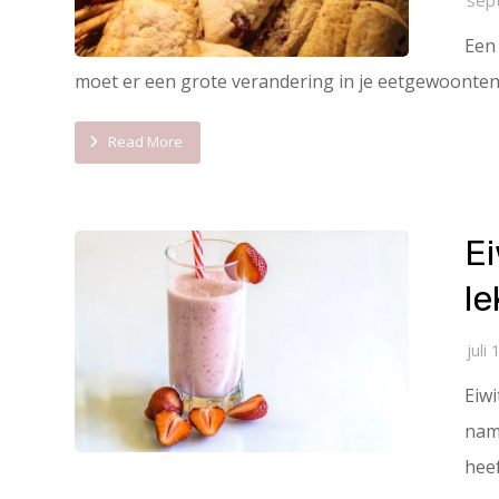
Een 
moet er een grote verandering in je eetgewoonten 
Read More
E
le
juli
Eiwi
name
heef