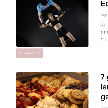
Ee
sep
De m
zie
Diët
Read More
7
le
ge
sep